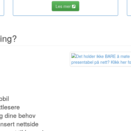
Les mer
ting?
obil
ttlesere
og dine behov
ansert nettside